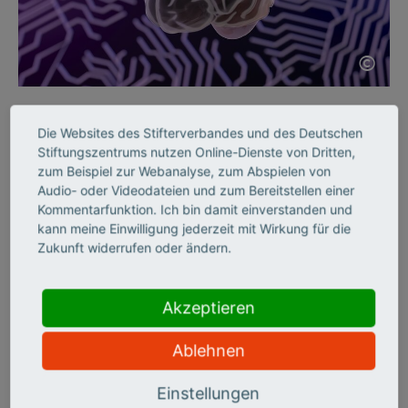
©
KI SKILLS
Die Websites des Stifterverbandes und des Deutschen
Wie KI die Neurologie
Stiftungszentrums nutzen Online-Dienste von Dritten,
zum Beispiel zur Webanalyse, zum Abspielen von
verändern wird
Audio- oder Videodateien und zum Bereitstellen einer
Kommentarfunktion. Ich bin damit einverstanden und
kann meine Einwilligung jederzeit mit Wirkung für die
Seit 50 Jahren fördert die „Schilling-Stiftung“ herausragende
Zukunft widerrufen oder ändern.
medizinische Forschung. Zum Jubiläum setzt sie nun auf
„Computationale Neurologie“. Was sie bewegen soll, berichtet
der Schlaganfallforscher Ulrich Dirnagl im Interview.
Akzeptieren
Ablehnen
Einstellungen