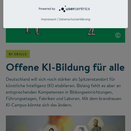
Powered by
Impressum
|
Datenschutzerklärung
©
KI SKILLS
Offene KI-Bildung für alle
Deutschland will sich noch stärker als Spitzenstandort für
künstliche Intelligenz (KI) etablieren. Bislang fehlt es aber an
entsprechenden Kompetenzen in Bildungseinrichtungen,
Führungsetagen, Fabriken und Laboren. Mit dem brandneuen
KI-Campus könnte sich das ändern.