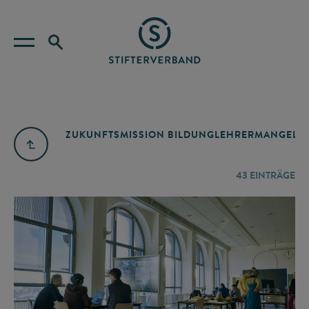
ZUKUNFTSMISSION BILDUNG
LEHRERMANGEL
A
43
EINTRÄGE