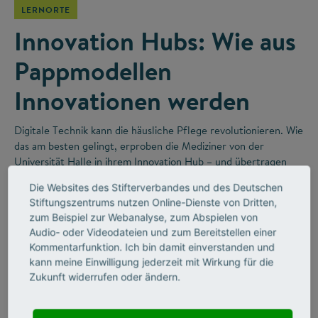
LERNORTE
Innovation Hubs: Wie aus
Pappmodellen
Innovationen werden
Digitale Technik kann die häusliche Pflege revolutionieren. Wie
das am besten gelingt, erproben die Mediziner von der
Universität Halle in ihrem Innovation Hub – und übertragen
dabei gute Ideen aus der Forschung direkt in die Praxis.
Die Websites des Stifterverbandes und des Deutschen
Stiftungszentrums nutzen Online-Dienste von Dritten,
zum Beispiel zur Webanalyse, zum Abspielen von
Audio- oder Videodateien und zum Bereitstellen einer
Kommentarfunktion. Ich bin damit einverstanden und
kann meine Einwilligung jederzeit mit Wirkung für die
Zukunft widerrufen oder ändern.