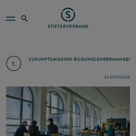
ZUKUNFTSMISSION BILDUNG
LEHRERMANGEL
A
43
EINTRÄGE