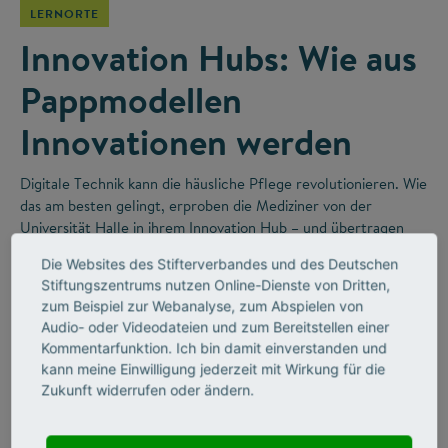
LERNORTE
Innovation Hubs: Wie aus
Pappmodellen
Innovationen werden
Digitale Technik kann die häusliche Pflege revolutionieren. Wie
das am besten gelingt, erproben die Mediziner von der
Universität Halle in ihrem Innovation Hub – und übertragen
dabei gute Ideen aus der Forschung direkt in die Praxis.
Die Websites des Stifterverbandes und des Deutschen
Stiftungszentrums nutzen Online-Dienste von Dritten,
zum Beispiel zur Webanalyse, zum Abspielen von
Audio- oder Videodateien und zum Bereitstellen einer
Kommentarfunktion. Ich bin damit einverstanden und
kann meine Einwilligung jederzeit mit Wirkung für die
Zukunft widerrufen oder ändern.