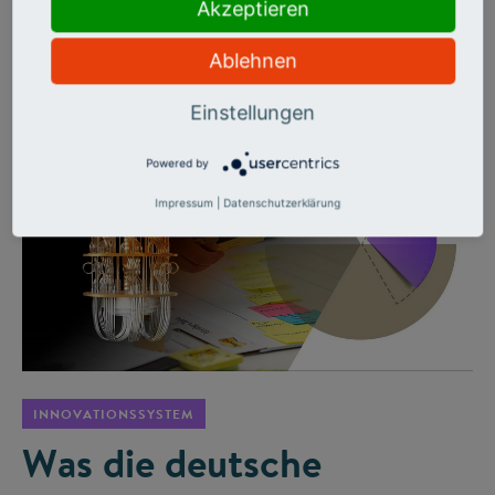
Cybersicherheit bis Krisentechnologien: Hochschulen sind
Akzeptieren
bereit, brauchen aber weniger Bürokratie, bessere
Infrastruktur und echte Netzwerke.
Ablehnen
Einstellungen
Powered by
Impressum
|
Datenschutzerklärung
©
INNOVATIONSSYSTEM
Was die deutsche