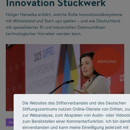
Innovation Stückwerk
Holger Hanselka erklärt, welche Rolle Innovationsökosysteme
mit Mittelstand und Start-ups spielen – und wie Deutschland
mit spezialisierter KI und industriellen Datenschätzen
technologischer Vorreiter werden kann.
MEINUNG
©
Die Websites des Stifterverbandes und des Deutschen
Stiftungszentrums nutzen Online-Dienste von Dritten, zu
zur Webanalyse, zum Abspielen von Audio- oder Videod
zum Bereitstellen einer Kommentarfunktion. Ich bin dami
INNOVATIONSSYSTEM
einverstanden und kann meine Einwilligung jederzeit mit