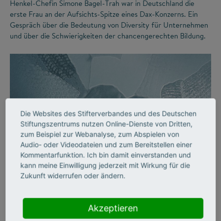
Henkel-Chefin Simone Bagel-Trah war in Deutschland die
erste Frau an der Aufsichts-Spitze eines Dax-Konzerns. Ein
Gespräch über die Bedeutung von Diversity für Unternehmen
und über die Schwierigkeiten der chancengerechten Bildung.
Die Websites des Stifterverbandes und des Deutschen
Stiftungszentrums nutzen Online-Dienste von Dritten,
zum Beispiel zur Webanalyse, zum Abspielen von
Audio- oder Videodateien und zum Bereitstellen einer
©
Kommentarfunktion. Ich bin damit einverstanden und
kann meine Einwilligung jederzeit mit Wirkung für die
Zukunft widerrufen oder ändern.
DIVERSITY
Vielfalt an Hochschulen
Akzeptieren