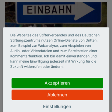
Die Websites des Stifterverbandes und des Deutschen
Stiftungszentrums nutzen Online-Dienste von Dritten,
zum Beispiel zur Webanalyse, zum Abspielen von
Audio- oder Videodateien und zum Bereitstellen einer
©
Kommentarfunktion. Ich bin damit einverstanden und
kann meine Einwilligung jederzeit mit Wirkung für die
Zukunft widerrufen oder ändern.
BILDUNGSSYSTEM
Per Einbahnstraße durch
Akzeptieren
die Hochschulbildung
Ablehnen
Der Stifterverband hat die deutschen Hochschulen zehn Jahre
Einstellungen
lang auf sechs Handlungsfeldern beobachtet und zieht ein