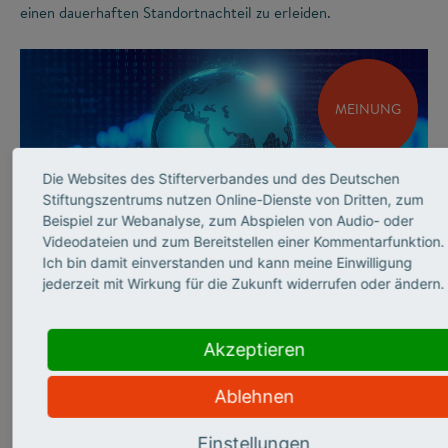
einen dauerhaften Standortnachteil zu erleiden.
MEINUNG
Die Websites des Stifterverbandes und des Deutschen
Stiftungszentrums nutzen Online-Dienste von Dritten, zum
Beispiel zur Webanalyse, zum Abspielen von Audio- oder
Videodateien und zum Bereitstellen einer Kommentarfunktion.
©
Ich bin damit einverstanden und kann meine Einwilligung
jederzeit mit Wirkung für die Zukunft widerrufen oder ändern.
INNOVATIONSSYSTEM
Andrea Frank über
Akzeptieren
sicherheits­relevante
Ablehnen
Forschung
Einstellungen