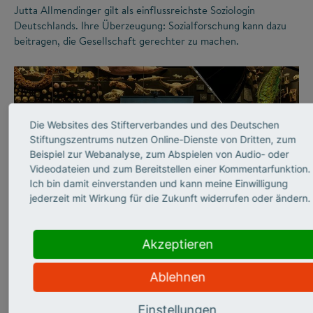
Jutta Allmendinger gilt als einflussreichste Soziologin
Deutschlands. Ihre Überzeugung: Sozialforschung kann dazu
beitragen, die Gesellschaft gerechter zu machen.
Die Websites des Stifterverbandes und des Deutschen
Stiftungszentrums nutzen Online-Dienste von Dritten, zum
Beispiel zur Webanalyse, zum Abspielen von Audio- oder
Videodateien und zum Bereitstellen einer Kommentarfunktion.
Ich bin damit einverstanden und kann meine Einwilligung
jederzeit mit Wirkung für die Zukunft widerrufen oder ändern.
©
Akzeptieren
WISSENSCHAFTSKOMMUNIKATION
Abtauchen in die graue
Ablehnen
Einstellungen