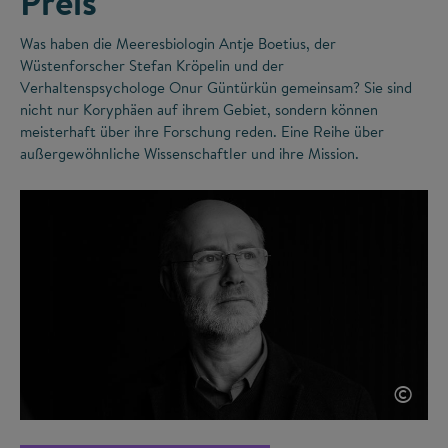
Preis
Was haben die Meeresbiologin Antje Boetius, der
Wüstenforscher Stefan Kröpelin und der
Verhaltenspsychologe Onur Güntürkün gemeinsam? Sie sind
nicht nur Koryphäen auf ihrem Gebiet, sondern können
meisterhaft über ihre Forschung reden. Eine Reihe über
außergewöhnliche Wissenschaftler und ihre Mission.
©