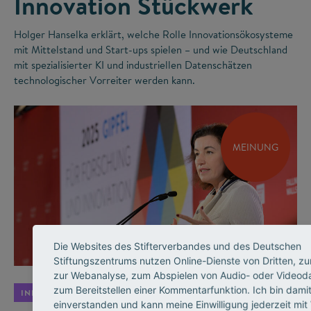
Innovation Stückwerk
Holger Hanselka erklärt, welche Rolle Innovationsökosysteme
mit Mittelstand und Start-ups spielen – und wie Deutschland
mit spezialisierter KI und industriellen Datenschätzen
technologischer Vorreiter werden kann.
MEINUNG
©
Die Websites des Stifterverbandes und des Deutschen
Stiftungszentrums nutzen Online-Dienste von Dritten, zu
zur Webanalyse, zum Abspielen von Audio- oder Videod
zum Bereitstellen einer Kommentarfunktion. Ich bin dami
INNOVATIONSSYSTEM
einverstanden und kann meine Einwilligung jederzeit mit