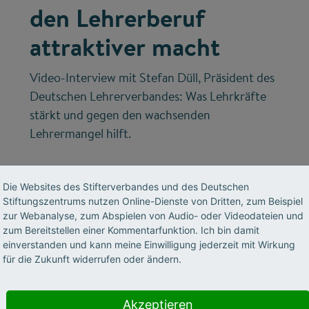
den Lehrerberuf
attraktiver macht
Video-Interview mit Stefan Düll, Präsident des
Deutschen Lehrerverbandes: Was Lehrkräfte
stärkt und gegen den wachsenden
Lehrermangel hilft.
Die Websites des Stifterverbandes und des Deutschen
Stiftungszentrums nutzen Online-Dienste von Dritten, zum Beispiel
zur Webanalyse, zum Abspielen von Audio- oder Videodateien und
zum Bereitstellen einer Kommentarfunktion. Ich bin damit
einverstanden und kann meine Einwilligung jederzeit mit Wirkung
für die Zukunft widerrufen oder ändern.
©
Akzeptieren