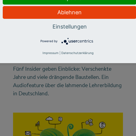
Ablehnen
LEHRERMANGEL
Warum die
Einstellungen
Lehrerbildung nicht
Powered by
vom Fleck kommt
Impressum
|
Datenschutzerklärung
Fünf Insider geben Einblicke: Verschenkte
Jahre und viele drängende Baustellen. Ein
Audiofeature über die lahmende Lehrerbildung
in Deutschland.