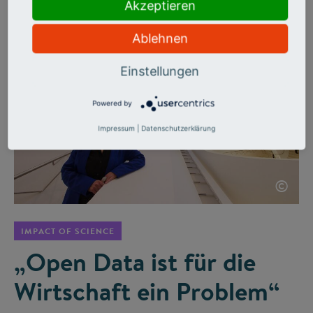
wertvolle Erkenntnisse, beispielsweise für die
Akzeptieren
Impfstoffentwicklung.
Ablehnen
Einstellungen
Powered by
Impressum
|
Datenschutzerklärung
©
IMPACT OF SCIENCE
„Open Data ist für die
Wirtschaft ein Problem“