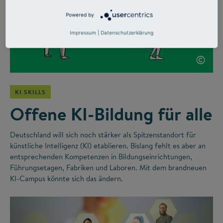
Powered by
Impressum
|
Datenschutzerklärung
©
KI SKILLS
Offene KI-Bildung für alle
Deutschland will sich noch stärker als Spitzenstandort für
künstliche Intelligenz (KI) etablieren. Bislang fehlt es aber an
entsprechenden Kompetenzen in Bildungseinrichtungen,
Führungsetagen, Fabriken und Laboren. Mit dem brandneuen
KI-Campus könnte sich das ändern.