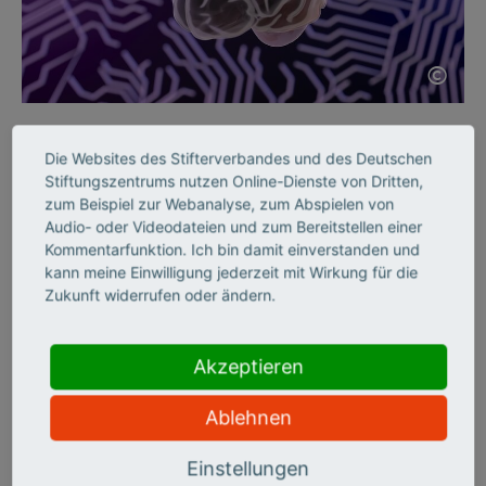
©
KI SKILLS
Die Websites des Stifterverbandes und des Deutschen
Wie KI die Neurologie
Stiftungszentrums nutzen Online-Dienste von Dritten,
zum Beispiel zur Webanalyse, zum Abspielen von
verändern wird
Audio- oder Videodateien und zum Bereitstellen einer
Kommentarfunktion. Ich bin damit einverstanden und
kann meine Einwilligung jederzeit mit Wirkung für die
Seit 50 Jahren fördert die „Schilling-Stiftung“ herausragende
Zukunft widerrufen oder ändern.
medizinische Forschung. Zum Jubiläum setzt sie nun auf
„Computationale Neurologie“. Was sie bewegen soll, berichtet
der Schlaganfallforscher Ulrich Dirnagl im Interview.
Akzeptieren
Ablehnen
Einstellungen