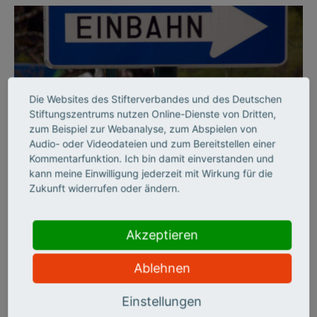
Die Websites des Stifterverbandes und des Deutschen
Stiftungszentrums nutzen Online-Dienste von Dritten,
zum Beispiel zur Webanalyse, zum Abspielen von
Audio- oder Videodateien und zum Bereitstellen einer
©
Kommentarfunktion. Ich bin damit einverstanden und
kann meine Einwilligung jederzeit mit Wirkung für die
Zukunft widerrufen oder ändern.
BILDUNGSSYSTEM
Per Einbahnstraße durch
Akzeptieren
die Hochschulbildung
Ablehnen
Der Stifterverband hat die deutschen Hochschulen zehn Jahre
Einstellungen
lang auf sechs Handlungsfeldern beobachtet und zieht ein