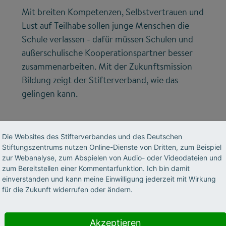
Mit breiten Kompetenzen, Selbstvertrauen und
Lust auf Teilhabe sollen junge Menschen die
Schule verlassen - dafür müssen Schulen und
außerschulische Kooperationspartner besser
zusammenarbeiten. Mit der Zukunftsmission
Bildung zeigt der Stifterverband, wie das
gelingen kann.
Die Websites des Stifterverbandes und des Deutschen
Stiftungszentrums nutzen Online-Dienste von Dritten, zum Beispiel
zur Webanalyse, zum Abspielen von Audio- oder Videodateien und
zum Bereitstellen einer Kommentarfunktion. Ich bin damit
einverstanden und kann meine Einwilligung jederzeit mit Wirkung
für die Zukunft widerrufen oder ändern.
©
Akzeptieren