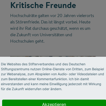
Kritische Freunde
Hochschulräte galten vor 20 Jahren vielerorts
als Störenfriede. Das ist längst vorbei. Heute
wird ihr Rat durchaus geschätzt, wenn es um
die Zukunft von Universitäten und
Hochschulen geht.
Die Websites des Stifterverbandes und des Deutschen
Stiftungszentrums nutzen Online-Dienste von Dritten, zum Beispiel
zur Webanalyse, zum Abspielen von Audio- oder Videodateien und
zum Bereitstellen einer Kommentarfunktion. Ich bin damit
einverstanden und kann meine Einwilligung jederzeit mit Wirkung
für die Zukunft widerrufen oder ändern.
©
Akzeptieren