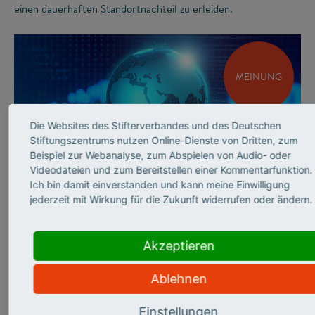
einen dauerhaften Standortnachteil zu erleiden.
MEINUNG
Die Websites des Stifterverbandes und des Deutschen
Stiftungszentrums nutzen Online-Dienste von Dritten, zum
Beispiel zur Webanalyse, zum Abspielen von Audio- oder
Videodateien und zum Bereitstellen einer Kommentarfunktion.
©
Ich bin damit einverstanden und kann meine Einwilligung
jederzeit mit Wirkung für die Zukunft widerrufen oder ändern.
INNOVATIONSSYSTEM
Andrea Frank über
Akzeptieren
sicherheits­relevante
Ablehnen
Forschung
Einstellungen