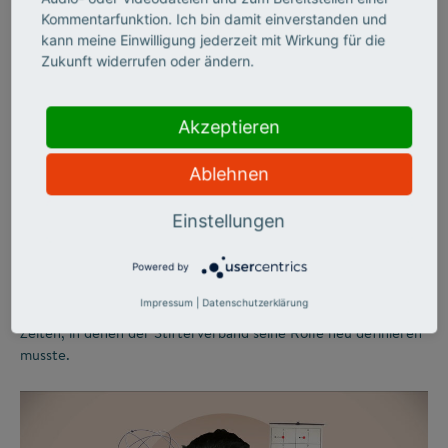
Kommentarfunktion. Ich bin damit einverstanden und
©
kann meine Einwilligung jederzeit mit Wirkung für die
Zukunft widerrufen oder ändern.
STIFTERVERBAND
Zwischen
Akzeptieren
Wirtschaftsboom und
Ablehnen
Bildungskatastrophe
Einstellungen
Während in den 1960er-Jahren frischer Wind durch die
Powered by
deutsche Wirtschaft wehte, formierte sich auf dem Bildungs-
Impressum
|
Datenschutzerklärung
und Wissenschaftssektor öffentlicher Protest. Bewegte
Zeiten, in denen der Stifterverband seine Rolle neu definieren
musste.