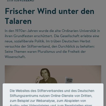
STIFTERVERBAND
Frischer Wind unter den
Talaren
In den 1970er-Jahren wurde die alte Ordinarien-Universität in
ihren Grundfesten erschüttert. Die Gesellschaft erlebte eine
neue, sozialliberale Politik. Im trüben Deutschen Herbst
versuchte der Stifterverband, den Durchblick zu behalten:
Seine Themen waren Pluralismus und die Freiheit der
Wissenschaft.
Die Websites des Stifterverbandes und des Deutschen
Stiftungszentrums nutzen Online-Dienste von Dritten,
zum Beispiel zur Webanalyse, zum Abspielen von
Audio- oder Videodateien und zum Bereitstellen einer