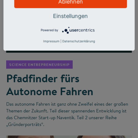
Ablehnen
Einstellungen
Powered by
Impressum
|
Datenschutzerklärung
©
SCIENCE ENTREPRENEURSHIP
Pfadfinder fürs
Autonome Fahren
Das autonome Fahren ist ganz ohne Zweifel eines der großen
Themen der Zukunft. Teil dieser spannenden Entwicklung ist
das Chemnitzer Start-up Naventik. Teil 2 unserer Reihe
„Gründerporträts“.