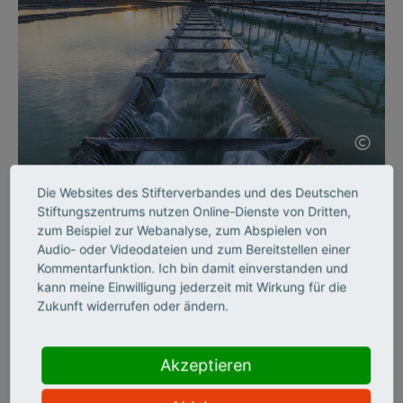
©
Die Websites des Stifterverbandes und des Deutschen
SCIENCE ENTREPRENEURSHIP
Stiftungszentrums nutzen Online-Dienste von Dritten,
Intelligente Sensoren
zum Beispiel zur Webanalyse, zum Abspielen von
Audio- oder Videodateien und zum Bereitstellen einer
Kommentarfunktion. Ich bin damit einverstanden und
Wasserproben in Sekundenschnelle analysieren? Die Sensoren
kann meine Einwilligung jederzeit mit Wirkung für die
des jungen Start-ups InProSens machen es möglich. Teil 3
Zukunft widerrufen oder ändern.
unserer Reihe Gründerporträts.
Akzeptieren