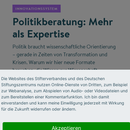
INNOVATIONSSYSTEM
Politikberatung: Mehr
als Expertise
Politik braucht wissenschaftliche Orientierung
– gerade in Zeiten von Transformation und
Krisen. Warum wir hier neue Formate
brauchen, die Wissen aus Wissenschaft,
Wirtschaft und Gesellschaft bündeln, erklärt
Die Websites des Stifterverbandes und des Deutschen
Stiftungszentrums nutzen Online-Dienste von Dritten, zum Beispiel
Volker Meyer-Guckel, Generalsekretär des
zur Webanalyse, zum Abspielen von Audio- oder Videodateien und
Stifterverbandes.
zum Bereitstellen einer Kommentarfunktion. Ich bin damit
einverstanden und kann meine Einwilligung jederzeit mit Wirkung
für die Zukunft widerrufen oder ändern.
Akzeptieren