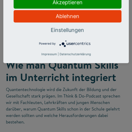
Akzeptieren
Ablehnen
Einstellungen
©
Powered by
FUTURE SKILLS
Impressum
|
Datenschutzerklärung
Wie man Quantum Skills
im Unterricht integriert
Quantentechnologie wird die Zukunft der Bildung und der
Gesellschaft stark prägen. Im Think & Do-Podcast sprechen
wir mit Fachleuten, Lehrkräften und jungen Menschen
darüber, warum Quantum Skills schon in der Schule gelehrt
werden sollten und welche Herausforderungen dabei
bestehen.