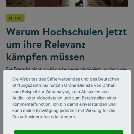
LEHRE
Warum Hochschulen jetzt
um ihre Relevanz
kämpfen müssen
Die Frage ist nicht, ob KI die Lehre revolutioniert, sondern wie
wir sie sinnvoll integrieren. Im Videointerview erzählt der
Die Websites des Stifterverbandes und des Deutschen
Religionswissenschaftler Bernhard Lange vom disruptiven
Stiftungszentrums nutzen Online-Dienste von Dritten,
Wandel in Hochschulen und wie Unternehmen diesen
zum Beispiel zur Webanalyse, zum Abspielen von
befeuern werden.
Audio- oder Videodateien und zum Bereitstellen einer
Kommentarfunktion. Ich bin damit einverstanden und
kann meine Einwilligung jederzeit mit Wirkung für die
Zukunft widerrufen oder ändern.