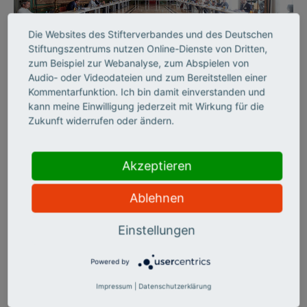
Die Websites des Stifterverbandes und des Deutschen
©
Stiftungszentrums nutzen Online-Dienste von Dritten,
zum Beispiel zur Webanalyse, zum Abspielen von
Audio- oder Videodateien und zum Bereitstellen einer
Kommentarfunktion. Ich bin damit einverstanden und
STIFTERVERBAND
kann meine Einwilligung jederzeit mit Wirkung für die
Wirkung ins Große
Zukunft widerrufen oder ändern.
denken
Akzeptieren
Wie man mit kleinen Stellschrauben viel bewirken kann, hat
der Stifterverband mit seiner Jubiläumsinitiative „Wirkung
Ablehnen
hoch 100“ gezeigt – und dabei etablierte Fördergrundsätze
ganz neu gedacht.
Einstellungen
Powered by
Impressum
|
Datenschutzerklärung