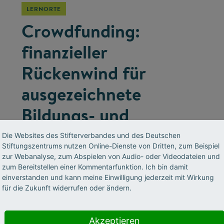
LERNORTE
Crowdfunding:
finanzieller
Rückenwind für
ausgezeichnete
Bildungs- und
Forschungsprojekte
Die Websites des Stifterverbandes und des Deutschen
Stiftungszentrums nutzen Online-Dienste von Dritten, zum Beispiel
zur Webanalyse, zum Abspielen von Audio- oder Videodateien und
Neuen Ideen und Ansätzen zum Durchbruch
zum Bereitstellen einer Kommentarfunktion. Ich bin damit
verhelfen – das ist das Ziel der Stifterverbands-
einverstanden und kann meine Einwilligung jederzeit mit Wirkung
Kampagne „Wirkung hoch 100“. Dabei werden
für die Zukunft widerrufen oder ändern.
auch anderen Formen der Projektfinanzierung
wie Crowdfunding ausprobiert.
Akzeptieren