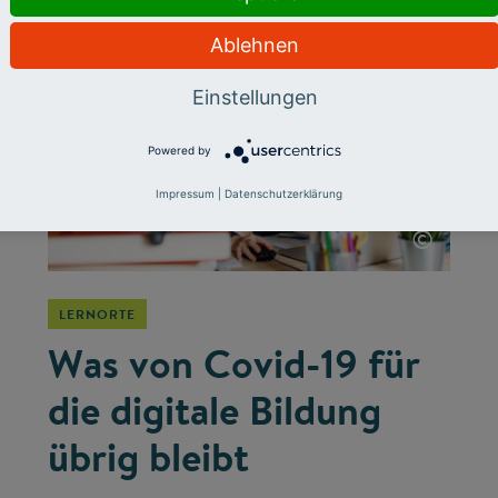
Ablehnen
Einstellungen
Powered by
Impressum
|
Datenschutzerklärung
©
LERNORTE
Was von Covid-19 für
die digitale Bildung
übrig bleibt