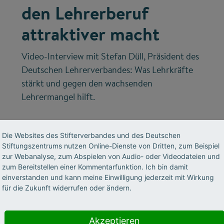
den Lehrerberuf
attraktiver macht
Video-Interview mit Stefan Düll, Präsident des
Deutschen Lehrerverbandes: Was Lehrkräfte
stärkt und gegen den wachsenden
Lehrermangel hilft.
Die Websites des Stifterverbandes und des Deutschen
Stiftungszentrums nutzen Online-Dienste von Dritten, zum Beispiel
zur Webanalyse, zum Abspielen von Audio- oder Videodateien und
zum Bereitstellen einer Kommentarfunktion. Ich bin damit
einverstanden und kann meine Einwilligung jederzeit mit Wirkung
für die Zukunft widerrufen oder ändern.
©
Akzeptieren