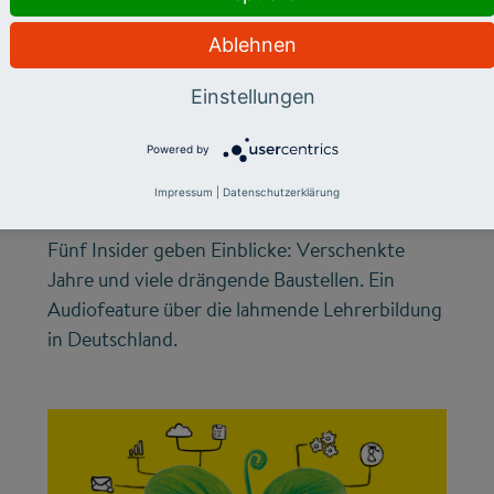
Ablehnen
LEHRERMANGEL
Warum die
Einstellungen
Lehrerbildung nicht
Powered by
vom Fleck kommt
Impressum
|
Datenschutzerklärung
Fünf Insider geben Einblicke: Verschenkte
Jahre und viele drängende Baustellen. Ein
Audiofeature über die lahmende Lehrerbildung
in Deutschland.