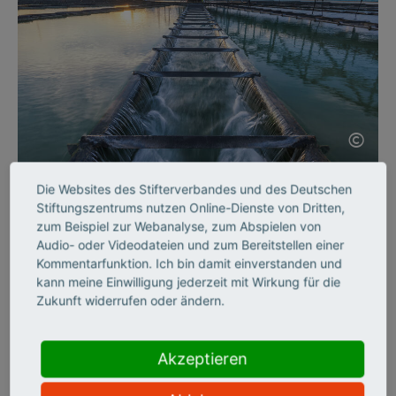
©
Die Websites des Stifterverbandes und des Deutschen
SCIENCE ENTREPRENEURSHIP
Stiftungszentrums nutzen Online-Dienste von Dritten,
Intelligente Sensoren
zum Beispiel zur Webanalyse, zum Abspielen von
Audio- oder Videodateien und zum Bereitstellen einer
Kommentarfunktion. Ich bin damit einverstanden und
Wasserproben in Sekundenschnelle analysieren? Die Sensoren
kann meine Einwilligung jederzeit mit Wirkung für die
des jungen Start-ups InProSens machen es möglich. Teil 3
Zukunft widerrufen oder ändern.
unserer Reihe Gründerporträts.
Akzeptieren