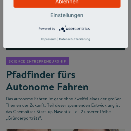
Ablehnen
Einstellungen
Powered by
Impressum
|
Datenschutzerklärung
©
SCIENCE ENTREPRENEURSHIP
Pfadfinder fürs
Autonome Fahren
Das autonome Fahren ist ganz ohne Zweifel eines der großen
Themen der Zukunft. Teil dieser spannenden Entwicklung ist
das Chemnitzer Start-up Naventik. Teil 2 unserer Reihe
„Gründerporträts“.