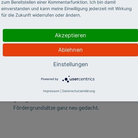
zum Bereitstellen einer Kommentarfunktion. Ich bin damit
einverstanden und kann meine Einwilligung jederzeit mit Wirkung
©
für die Zukunft widerrufen oder ändern.
STIFTERVERBAND
Akzeptieren
Wirkung ins Große
Ablehnen
denken
Einstellungen
Wie man mit kleinen Stellschrauben viel
Powered by
bewirken kann, hat der Stifterverband mit
seiner Jubiläumsinitiative „Wirkung hoch 100“
Impressum
|
Datenschutzerklärung
gezeigt – und dabei etablierte
Fördergrundsätze ganz neu gedacht.