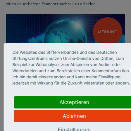
einen dauerhaften Standortnachteil zu erleiden.
MEINUNG
Die Websites des Stifterverbandes und des Deutschen
Stiftungszentrums nutzen Online-Dienste von Dritten, zum
Beispiel zur Webanalyse, zum Abspielen von Audio- oder
Videodateien und zum Bereitstellen einer Kommentarfunktion.
©
Ich bin damit einverstanden und kann meine Einwilligung
jederzeit mit Wirkung für die Zukunft widerrufen oder ändern.
INNOVATIONSSYSTEM
Andrea Frank über
Akzeptieren
sicherheits­relevante
Ablehnen
Forschung
Einstellungen