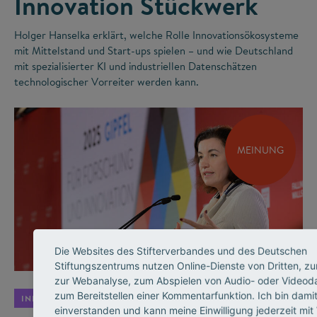
Innovation Stückwerk
Holger Hanselka erklärt, welche Rolle Innovationsökosysteme
mit Mittelstand und Start-ups spielen – und wie Deutschland
mit spezialisierter KI und industriellen Datenschätzen
technologischer Vorreiter werden kann.
MEINUNG
©
Die Websites des Stifterverbandes und des Deutschen
Stiftungszentrums nutzen Online-Dienste von Dritten, zu
zur Webanalyse, zum Abspielen von Audio- oder Videod
zum Bereitstellen einer Kommentarfunktion. Ich bin dami
INNOVATIONSSYSTEM
einverstanden und kann meine Einwilligung jederzeit mit