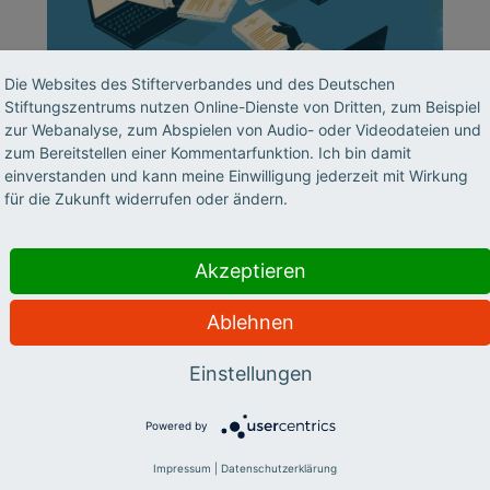
Die Websites des Stifterverbandes und des Deutschen
©
Stiftungszentrums nutzen Online-Dienste von Dritten, zum Beispiel
zur Webanalyse, zum Abspielen von Audio- oder Videodateien und
zum Bereitstellen einer Kommentarfunktion. Ich bin damit
BILDUNGSSYSTEM
einverstanden und kann meine Einwilligung jederzeit mit Wirkung
für die Zukunft widerrufen oder ändern.
TU Nürnberg: Eine Uni
ganz neuen Stils
Akzeptieren
In Nürnberg soll eine Hochschule mit
Ablehnen
Modellcharakter entstehen: konsequent
interdisziplinär, mit innovativem
Einstellungen
Fächerspektrum, neuen Lehrmethoden und
Departmentstruktur. Ein Interview mit
Powered by
Wolfgang Hermann.
Impressum
|
Datenschutzerklärung