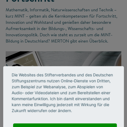
Mathematik, Informatik, Naturwissenschaften und Technik –
kurz MINT – gelten als die Kernkompetenzen für Fortschritt,
Innovation und Wohlstand und genießen daher besondere
Aufmerksamkeit in der Bildungs-, Wissenschafts- und
Innovationspolitik. Doch wie steht es zurzeit um die MINT-
Bildung in Deutschland? MERTON gibt einen Überblick.
Die Websites des Stifterverbandes und des Deutschen
Stiftungszentrums nutzen Online-Dienste von Dritten,
zum Beispiel zur Webanalyse, zum Abspielen von
Audio- oder Videodateien und zum Bereitstellen einer
Kommentarfunktion. Ich bin damit einverstanden und
kann meine Einwilligung jederzeit mit Wirkung für die
©
Zukunft widerrufen oder ändern.