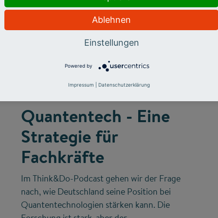
Ablehnen
Einstellungen
©
Powered by
Impressum
|
Datenschutzerklärung
FUTURE SKILLS
INNOVATIONSSYSTEM
Quantentech - Eine
Strategie für
Fachkräfte
Im Think&Do-Podcast gehen wir der Frage
nach, wie Deutschland seine Position bei
Quantentechnologien stärken kann. Die
Forschung ist stark, aber der