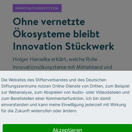
INNOVATIONSSYSTEM
Ohne vernetzte
Ökosysteme bleibt
Innovation Stückwerk
Holger Hanselka erklärt, welche Rolle
Innovationsökosysteme mit Mittelstand und
Start-ups spielen – und wie Deutschland mit
Die Websites des Stifterverbandes und des Deutschen
spezialisierter KI und industriellen
Stiftungszentrums nutzen Online-Dienste von Dritten, zum Beispiel
Datenschätzen technologischer Vorreiter
zur Webanalyse, zum Abspielen von Audio- oder Videodateien und
werden kann.
zum Bereitstellen einer Kommentarfunktion. Ich bin damit
einverstanden und kann meine Einwilligung jederzeit mit Wirkung
für die Zukunft widerrufen oder ändern.
Akzeptieren