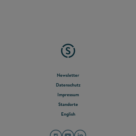
FOOTER
Newsletter
Datenschutz
MENU
Impressum
Standorte
English