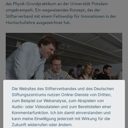
das Physik-Grundpraktikum an der Universität Potsdam
umgekrempelt. Ein wegweisendes Konzept, das der
Stifterverband mit einem Fellowship für Innovationen in der
Hochschullehre ausgezeichnet hat.
Die Websites des Stifterverbandes und des Deutschen
©
Stiftungszentrums nutzen Online-Dienste von Dritten,
zum Beispiel zur Webanalyse, zum Abspielen von
Audio- oder Videodateien und zum Bereitstellen einer
LEHRE
Kommentarfunktion. Ich bin damit einverstanden und
Lehrende, die begeistern
kann meine Einwilligung jederzeit mit Wirkung für die
Zukunft widerrufen oder ändern.