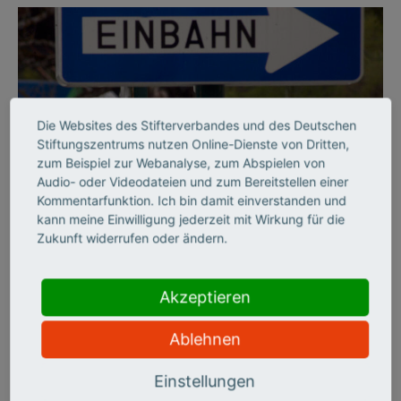
Die Websites des Stifterverbandes und des Deutschen
Stiftungszentrums nutzen Online-Dienste von Dritten,
zum Beispiel zur Webanalyse, zum Abspielen von
Audio- oder Videodateien und zum Bereitstellen einer
©
Kommentarfunktion. Ich bin damit einverstanden und
kann meine Einwilligung jederzeit mit Wirkung für die
Zukunft widerrufen oder ändern.
BILDUNGSSYSTEM
Per Einbahnstraße durch
Akzeptieren
die Hochschulbildung
Ablehnen
Der Stifterverband hat die deutschen Hochschulen zehn Jahre
Einstellungen
lang auf sechs Handlungsfeldern beobachtet und zieht ein