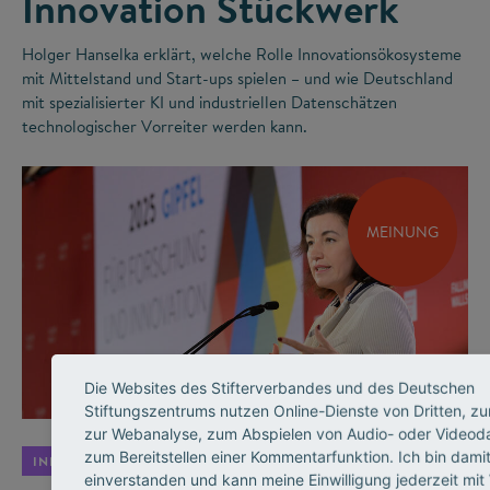
Innovation Stückwerk
Holger Hanselka erklärt, welche Rolle Innovationsökosysteme
mit Mittelstand und Start-ups spielen – und wie Deutschland
mit spezialisierter KI und industriellen Datenschätzen
technologischer Vorreiter werden kann.
MEINUNG
©
Die Websites des Stifterverbandes und des Deutschen
Stiftungszentrums nutzen Online-Dienste von Dritten, zu
zur Webanalyse, zum Abspielen von Audio- oder Videod
zum Bereitstellen einer Kommentarfunktion. Ich bin dami
INNOVATIONSSYSTEM
einverstanden und kann meine Einwilligung jederzeit mit