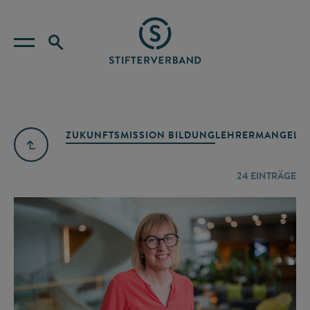
ZUKUNFTSMISSION BILDUNG
LEHRERMANGEL
A
24
EINTRÄGE