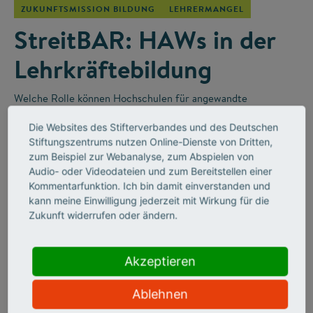
ZUKUNFTSMISSION BILDUNG
LEHRERMANGEL
StreitBAR: HAWs in der
Lehrkräftebildung
Welche Rolle können Hochschulen für angewandte
Wissenschaften (HAWs) in der Lehrkräfteausbildung für die
Die Websites des Stifterverbandes und des Deutschen
Berufsschulen spielen? Darüber wurde in der „StreitBAR“
–
Stiftungszentrums nutzen Online-Dienste von Dritten,
einem Online-Diskussionsformat des Stifterverbandes
–
zum Beispiel zur Webanalyse, zum Abspielen von
leidenschaftlich diskutiert.
Audio- oder Videodateien und zum Bereitstellen einer
Kommentarfunktion. Ich bin damit einverstanden und
kann meine Einwilligung jederzeit mit Wirkung für die
Zukunft widerrufen oder ändern.
Akzeptieren
Ablehnen