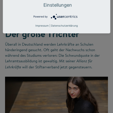
©
Einstellungen
Powered by
LEHRERMANGEL
ZUKUNFTSMISSION BILDUNG
Impressum
|
Datenschutzerklärung
Der große Trichter
Überall in Deutschland werden Lehrkräfte an Schulen
händeringend gesucht. Oft geht der Nachwuchs schon
während des Studiums verloren: Die Schwundquote in der
Lehramtsausbildung ist gewaltig. Mit seiner
Allianz für
will der Stifterverband jetzt gegensteuern.
Lehrkräfte