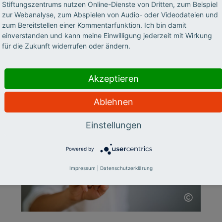
Stiftungszentrums nutzen Online-Dienste von Dritten, zum Beispiel
können Hochschullehrer und -lehrerinnen
zur Webanalyse, zum Abspielen von Audio- oder Videodateien und
erfahren, wie man KI-Sprachmodelle
zum Bereitstellen einer Kommentarfunktion. Ich bin damit
einverstanden und kann meine Einwilligung jederzeit mit Wirkung
erfolgreich nutzt. Anika Limburg (Hochschule
für die Zukunft widerrufen oder ändern.
RheinMain) und Stefan Göllner (KI-Campus |
Stifterverband) berichten im Interview über
die ersten Erfahrungen.
Akzeptieren
Ablehnen
Einstellungen
Powered by
Impressum
|
Datenschutzerklärung
©