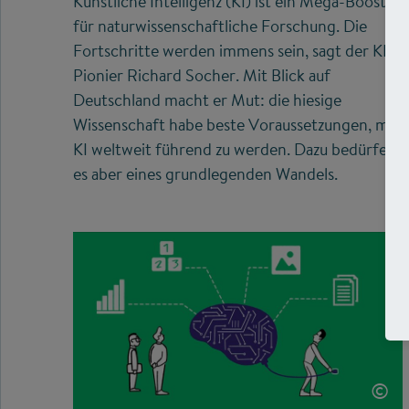
Künstliche Intelligenz (KI) ist ein Mega-Booster
für naturwissenschaftliche Forschung. Die
Fortschritte werden immens sein, sagt der KI-
Pionier Richard Socher. Mit Blick auf
Deutschland macht er Mut: die hiesige
Wissenschaft habe beste Voraussetzungen, mit
KI weltweit führend zu werden. Dazu bedürfe
es aber eines grundlegenden Wandels.
©