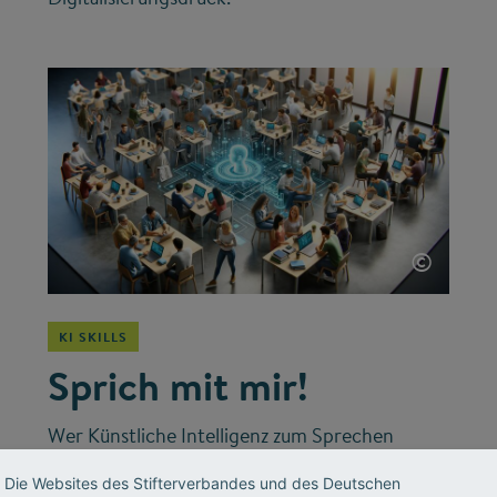
©
KI SKILLS
Sprich mit mir!
Wer Künstliche Intelligenz zum Sprechen
bringen will, muss die richtigen Fragen stellen.
Die Websites des Stifterverbandes und des Deutschen
Im „Prompt-Labor“ des Stifterverbandes