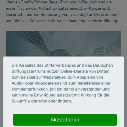
Henkel-Chefin Simone Bagel-Trah war in Deutschland die
erste Frau an der Aufsichts-Spitze eines Dax-Konzerns. Ein
Gespräch über die Bedeutung von Diversity für Unternehmen
und über die Schwierigkeiten der chancengerechten Bildung.
Die Websites des Stifterverbandes und des Deutschen
Stiftungszentrums nutzen Online-Dienste von Dritten,
zum Beispiel zur Webanalyse, zum Abspielen von
Audio- oder Videodateien und zum Bereitstellen einer
©
Kommentarfunktion. Ich bin damit einverstanden und
kann meine Einwilligung jederzeit mit Wirkung für die
Zukunft widerrufen oder ändern.
DIVERSITY
Vielfalt an Hochschulen
Akzeptieren