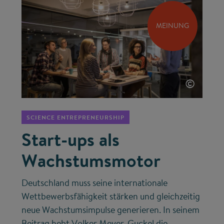
MEINUNG
©
SCIENCE ENTREPRENEURSHIP
Start-ups als
Wachstumsmotor
Deutschland muss seine internationale
Wettbewerbsfähigkeit stärken und gleichzeitig
neue Wachstumsimpulse generieren. In seinem
Beitrag hebt Volker Meyer-Guckel die