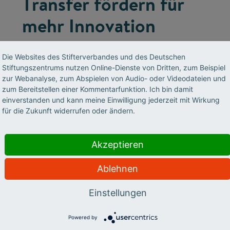
Transfer fördern für
mehr Innovation
Damit die Ergebnisse von Forschungsarbeit
Die Websites des Stifterverbandes und des Deutschen
der Gesellschaft zugute kommen, ist eine enge
Stiftungszentrums nutzen Online-Dienste von Dritten, zum Beispiel
Verzahnung von Wissenschaft, Wirtschaft und
zur Webanalyse, zum Abspielen von Audio- oder Videodateien und
Gesellschaft notwendig. Dafür setzt sich der
zum Bereitstellen einer Kommentarfunktion. Ich bin damit
einverstanden und kann meine Einwilligung jederzeit mit Wirkung
Stifterverband mit seiner jahrzehntelangen
für die Zukunft widerrufen oder ändern.
Erfahrung ein.
Akzeptieren
Ablehnen
Einstellungen
Powered by