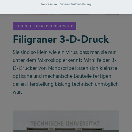
©
Impressum
|
Datenschutzerklärung
SCIENCE ENTREPRENEURSHIP
Filigraner 3-D-Druck
Sie sind so klein wie ein Virus, dass man sie nur
unter dem Mikroskop erkennt: Mithilfe der 3-
D-Drucker von Nanoscribe lassen sich kleinste
optische und mechanische Bauteile fertigen,
deren Herstellung bislang technisch unmöglich
war.