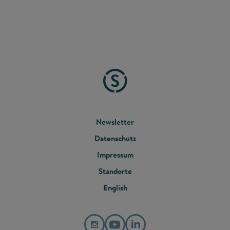
FOOTER
Newsletter
Datenschutz
MENU
Impressum
Standorte
English