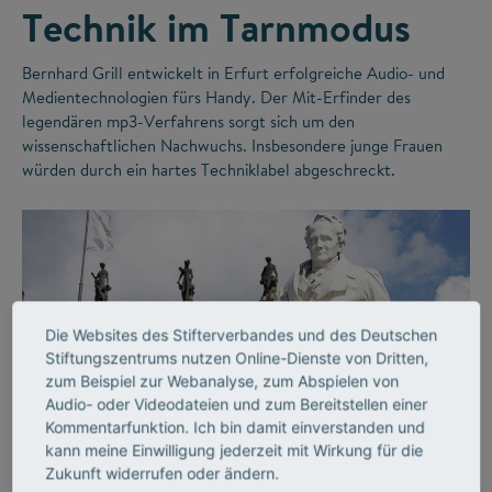
Technik im Tarnmodus
Bernhard Grill entwickelt in Erfurt erfolgreiche Audio- und
Medientechnologien fürs Handy. Der Mit-Erfinder des
legendären mp3-Verfahrens sorgt sich um den
wissenschaftlichen Nachwuchs. Insbesondere junge Frauen
würden durch ein hartes Techniklabel abgeschreckt.
Die Websites des Stifterverbandes und des Deutschen
Stiftungszentrums nutzen Online-Dienste von Dritten,
zum Beispiel zur Webanalyse, zum Abspielen von
Audio- oder Videodateien und zum Bereitstellen einer
©
Kommentarfunktion. Ich bin damit einverstanden und
kann meine Einwilligung jederzeit mit Wirkung für die
Zukunft widerrufen oder ändern.