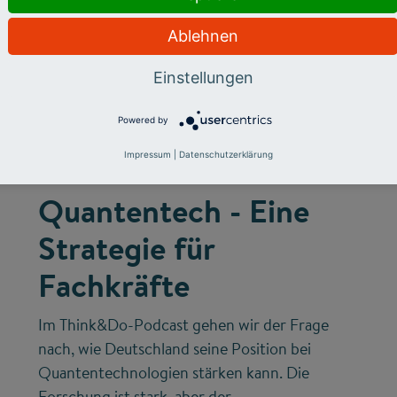
Ablehnen
Einstellungen
©
Powered by
Impressum
|
Datenschutzerklärung
FUTURE SKILLS
INNOVATIONSSYSTEM
Quantentech - Eine
Strategie für
Fachkräfte
Im Think&Do-Podcast gehen wir der Frage
nach, wie Deutschland seine Position bei
Quantentechnologien stärken kann. Die
Forschung ist stark, aber der