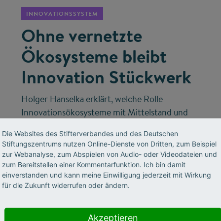
INNOVATIONSSYSTEM
Ohne vernetzte
Ökosysteme bleibt
Innovation Stückwerk
Holger Hanselka erklärt, welche Rolle
Innovationsökosysteme mit Mittelstand und
Start-ups spielen – und wie Deutschland mit
Die Websites des Stifterverbandes und des Deutschen
spezialisierter KI und industriellen
Stiftungszentrums nutzen Online-Dienste von Dritten, zum Beispiel
Datenschätzen technologischer Vorreiter
zur Webanalyse, zum Abspielen von Audio- oder Videodateien und
werden kann.
zum Bereitstellen einer Kommentarfunktion. Ich bin damit
einverstanden und kann meine Einwilligung jederzeit mit Wirkung
für die Zukunft widerrufen oder ändern.
Akzeptieren