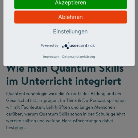
Akzeptieren
Ablehnen
Einstellungen
©
Powered by
FUTURE SKILLS
Impressum
|
Datenschutzerklärung
Wie man Quantum Skills
im Unterricht integriert
Quantentechnologie wird die Zukunft der Bildung und der
Gesellschaft stark prägen. Im Think & Do-Podcast sprechen
wir mit Fachleuten, Lehrkräften und jungen Menschen
darüber, warum Quantum Skills schon in der Schule gelehrt
werden sollten und welche Herausforderungen dabei
bestehen.