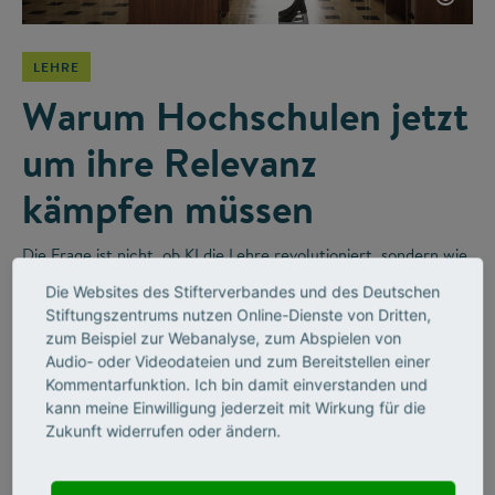
LEHRE
Warum Hochschulen jetzt
um ihre Relevanz
kämpfen müssen
Die Frage ist nicht, ob KI die Lehre revolutioniert, sondern wie
wir sie sinnvoll integrieren. Im Videointerview erzählt der
Die Websites des Stifterverbandes und des Deutschen
Religionswissenschaftler Bernhard Lange vom disruptiven
Stiftungszentrums nutzen Online-Dienste von Dritten,
Wandel in Hochschulen und wie Unternehmen diesen
zum Beispiel zur Webanalyse, zum Abspielen von
befeuern werden.
Audio- oder Videodateien und zum Bereitstellen einer
Kommentarfunktion. Ich bin damit einverstanden und
kann meine Einwilligung jederzeit mit Wirkung für die
Zukunft widerrufen oder ändern.