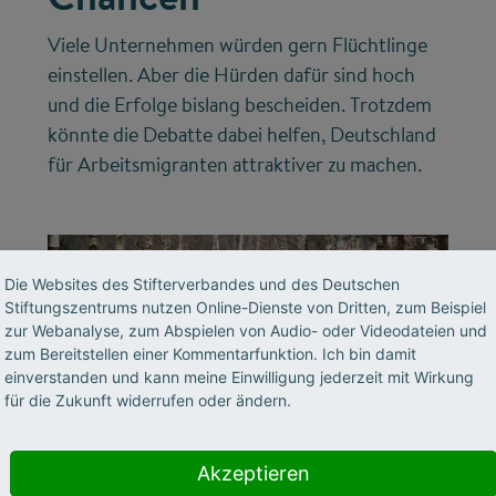
Viele Unternehmen würden gern Flüchtlinge
einstellen. Aber die Hürden dafür sind hoch
und die Erfolge bislang bescheiden. Trotzdem
könnte die Debatte dabei helfen, Deutschland
für Arbeitsmigranten attraktiver zu machen.
Die Websites des Stifterverbandes und des Deutschen
Stiftungszentrums nutzen Online-Dienste von Dritten, zum Beispiel
zur Webanalyse, zum Abspielen von Audio- oder Videodateien und
zum Bereitstellen einer Kommentarfunktion. Ich bin damit
einverstanden und kann meine Einwilligung jederzeit mit Wirkung
für die Zukunft widerrufen oder ändern.
©
Akzeptieren