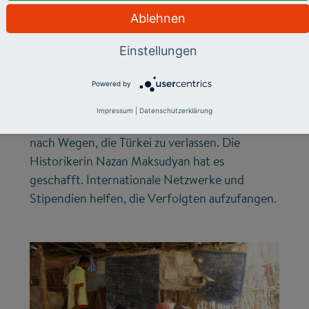
CHANCENGERECHTIGKEIT
Ablehnen
Türkei - Wenn
Einstellungen
Forscher zu
Flüchtlingen werden
Powered by
Impressum
|
Datenschutzerklärung
Immer mehr türkische Wissenschaftler suchen
nach Wegen, die Türkei zu verlassen. Die
Historikerin Nazan Maksudyan hat es
geschafft. Internationale Netzwerke und
Stipendien helfen, die Verfolgten aufzufangen.