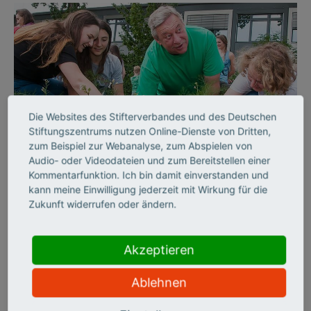
Die Websites des Stifterverbandes und des Deutschen
Stiftungszentrums nutzen Online-Dienste von Dritten,
©
zum Beispiel zur Webanalyse, zum Abspielen von
Audio- oder Videodateien und zum Bereitstellen einer
Kommentarfunktion. Ich bin damit einverstanden und
kann meine Einwilligung jederzeit mit Wirkung für die
AUSSERSCHULISCHES LERNEN
Zukunft widerrufen oder ändern.
„Unsere Filme sollen
nicht nur Wissen
Akzeptieren
vermitteln, sondern auch
Ablehnen
Spaß machen“