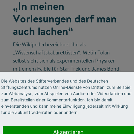
„In meinen
Vorlesungen darf man
auch lachen“
Die Wikipedia bezeichnet ihn als
„Wissenschaftskabarettisten“. Metin Tolan
selbst sieht sich als experimentellen Physiker
mit einem Faible für Star Trek und James Bond.
Seine Zuhörer danken es ihm, manche älteren
Die Websites des Stifterverbandes und des Deutschen
Fachkollegen hingegen finden das eher
Stiftungszentrums nutzen Online-Dienste von Dritten, zum Beispiel
unpassend. Ein Gespräch über Warp-Antriebe,
zur Webanalyse, zum Abspielen von Audio- oder Videodateien und
zum Bereitstellen einer Kommentarfunktion. Ich bin damit
Universalübersetzer und die Nachfolge von
einverstanden und kann meine Einwilligung jederzeit mit Wirkung
Daniel Craig als James Bond.
für die Zukunft widerrufen oder ändern.
Akzeptieren