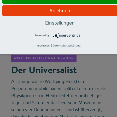
Ablehnen
Einstellungen
Powered by
©
Impressum
|
Datenschutzerklärung
WISSENSCHAFTSKOMMUNIKATION
Der Universalist
Als Junge wollte Wolfgang Heckl ein
Perpetuum mobile bauen, später forschte er als
Physikprofessor. Heute leitet der umtriebige
Jäger und Sammler das Deutsche Museum mit
seinen vier Dependancen – und ist überzeugt,
dass die Faszination von Naturwissenschaft und