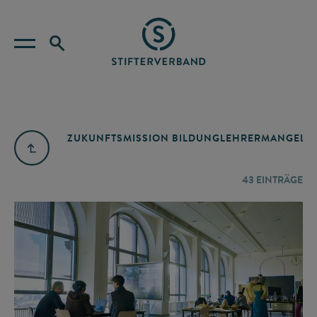
ZUKUNFTSMISSION BILDUNG
LEHRERMANGEL
A
43
EINTRÄGE