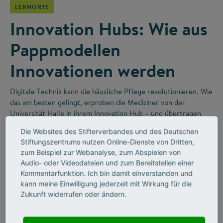
LERNORTE
Innovation Hubs: Wie aus
Pappmodellen
Innovationen werden
Digitale Technik kann die häusliche Pflege revolutionieren. Wie
das am besten gelingt, erproben die Mediziner von der
Universität Halle in ihrem Innovation Hub – und übertragen
dabei gute Ideen aus der Forschung direkt in die Praxis.
Die Websites des Stifterverbandes und des Deutschen
Stiftungszentrums nutzen Online-Dienste von Dritten,
zum Beispiel zur Webanalyse, zum Abspielen von
Audio- oder Videodateien und zum Bereitstellen einer
Kommentarfunktion. Ich bin damit einverstanden und
kann meine Einwilligung jederzeit mit Wirkung für die
Zukunft widerrufen oder ändern.