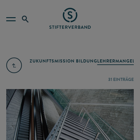
ZUKUNFTSMISSION BILDUNG
LEHRERMANGEL
A
31
EINTRÄGE