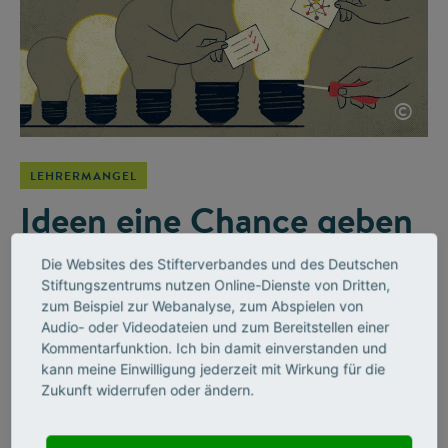
©
LEHRERMANGEL
Ideen eine Chance geben
Die Mathematikerin Kristina Reiss begleitet den Stifterverband
Die Websites des Stifterverbandes und des Deutschen
bei der Initiative Wirkung hoch 100 als Beiratsmitglied. Ein
Stiftungszentrums nutzen Online-Dienste von Dritten,
Gespräch darüber, wie Schulen auf die Herausforderungen
zum Beispiel zur Webanalyse, zum Abspielen von
von der digitalen Revolution bis zum Klimawandel reagieren –
Audio- oder Videodateien und zum Bereitstellen einer
und warum sie darin eine enge Verbindung zur
Kommentarfunktion. Ich bin damit einverstanden und
kann meine Einwilligung jederzeit mit Wirkung für die
Stifterverbands-Initiative sieht.
Zukunft widerrufen oder ändern.