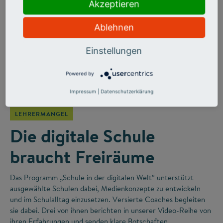
Akzeptieren
Ablehnen
Einstellungen
Powered by
©
Impressum
|
Datenschutzerklärung
LEHRERMANGEL
Die digitale Schule
braucht Freiräume
Das Programm „Schule in der digitalen Welt“ unterstützt
ausgewählte Schulen dabei, Medienkonzepte zu entwickeln
und im Schulalltag einzusetzen. Versierte Coaches begleiten
sie dabei. Drei von ihnen berichten in unserer Video-Reihe von
ihren Erfahrungen und senden klare Botschaften.