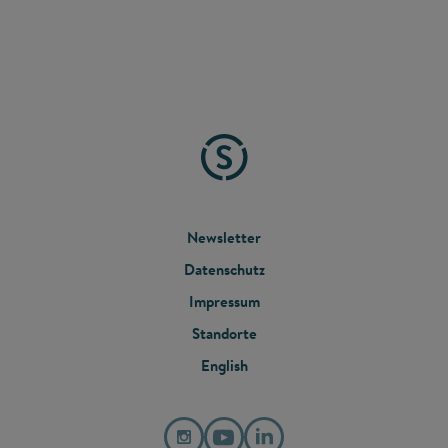
FOOTER
Newsletter
Datenschutz
MENU
Impressum
Standorte
English