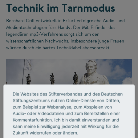
Technik im Tarnmodus
Bernhard Grill entwickelt in Erfurt erfolgreiche Audio- und
Medientechnologien fürs Handy. Der Mit-Erfinder des
legendären mp3-Verfahrens sorgt sich um den
wissenschaftlichen Nachwuchs. Insbesondere junge Frauen
würden durch ein hartes Techniklabel abgeschreckt.
Die Websites des Stifterverbandes und des Deutschen
Stiftungszentrums nutzen Online-Dienste von Dritten,
zum Beispiel zur Webanalyse, zum Abspielen von
Audio- oder Videodateien und zum Bereitstellen einer
©
Kommentarfunktion. Ich bin damit einverstanden und
kann meine Einwilligung jederzeit mit Wirkung für die
Zukunft widerrufen oder ändern.