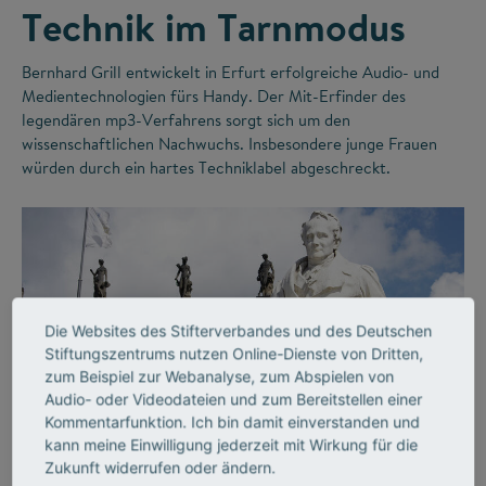
Technik im Tarnmodus
Bernhard Grill entwickelt in Erfurt erfolgreiche Audio- und
Medientechnologien fürs Handy. Der Mit-Erfinder des
legendären mp3-Verfahrens sorgt sich um den
wissenschaftlichen Nachwuchs. Insbesondere junge Frauen
würden durch ein hartes Techniklabel abgeschreckt.
Die Websites des Stifterverbandes und des Deutschen
Stiftungszentrums nutzen Online-Dienste von Dritten,
zum Beispiel zur Webanalyse, zum Abspielen von
Audio- oder Videodateien und zum Bereitstellen einer
©
Kommentarfunktion. Ich bin damit einverstanden und
kann meine Einwilligung jederzeit mit Wirkung für die
Zukunft widerrufen oder ändern.