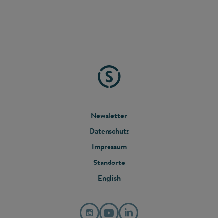
FOOTER
Newsletter
Datenschutz
MENU
Impressum
Standorte
English