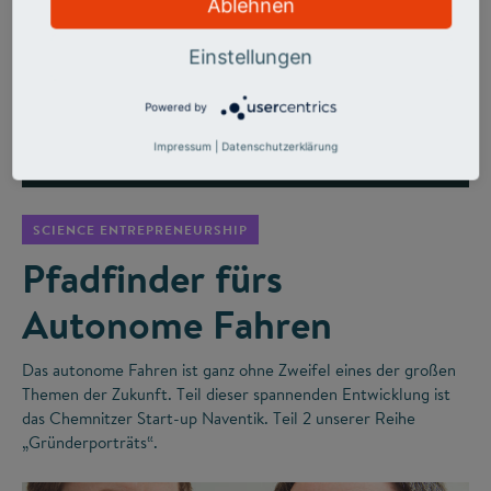
Ablehnen
Einstellungen
Powered by
Impressum
|
Datenschutzerklärung
©
SCIENCE ENTREPRENEURSHIP
Pfadfinder fürs
Autonome Fahren
Das autonome Fahren ist ganz ohne Zweifel eines der großen
Themen der Zukunft. Teil dieser spannenden Entwicklung ist
das Chemnitzer Start-up Naventik. Teil 2 unserer Reihe
„Gründerporträts“.