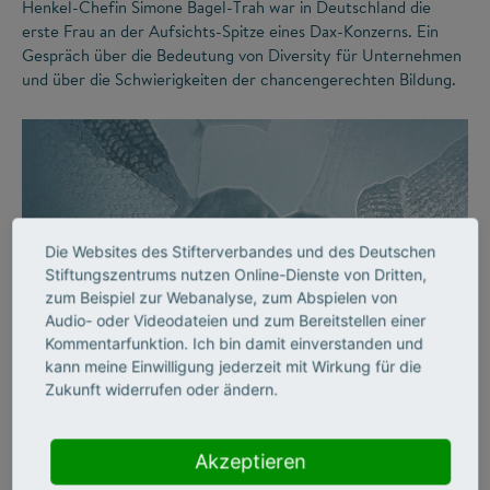
Henkel-Chefin Simone Bagel-Trah war in Deutschland die
erste Frau an der Aufsichts-Spitze eines Dax-Konzerns. Ein
Gespräch über die Bedeutung von Diversity für Unternehmen
und über die Schwierigkeiten der chancengerechten Bildung.
Die Websites des Stifterverbandes und des Deutschen
Stiftungszentrums nutzen Online-Dienste von Dritten,
zum Beispiel zur Webanalyse, zum Abspielen von
Audio- oder Videodateien und zum Bereitstellen einer
©
Kommentarfunktion. Ich bin damit einverstanden und
kann meine Einwilligung jederzeit mit Wirkung für die
Zukunft widerrufen oder ändern.
DIVERSITY
Vielfalt an Hochschulen
Akzeptieren